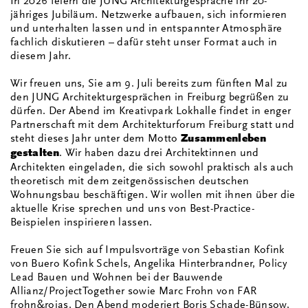
In 2026 feiern die JUNG Architekturgespräche ihr 20-
jähriges Jubiläum. Netzwerke aufbauen, sich informieren
und unterhalten lassen und in entspannter Atmosphäre
fachlich diskutieren – dafür steht unser Format auch in
diesem Jahr.
Wir freuen uns, Sie am 9. Juli bereits zum fünften Mal zu
den JUNG Architekturgesprächen in Freiburg begrüßen zu
dürfen. Der Abend im Kreativpark Lokhalle findet in enger
Partnerschaft mit dem Architekturforum Freiburg statt und
steht dieses Jahr unter dem Motto
Zusammenleben
gestalten
. Wir haben dazu drei Architektinnen und
Architekten eingeladen, die sich sowohl praktisch als auch
theoretisch mit dem zeitgenössischen deutschen
Wohnungsbau beschäftigen. Wir wollen mit ihnen über die
aktuelle Krise sprechen und uns von Best-Practice-
Beispielen inspirieren lassen.
Freuen Sie sich auf Impulsvorträge von Sebastian Kofink
von Buero Kofink Schels, Angelika Hinterbrandner, Policy
Lead Bauen und Wohnen bei der Bauwende
Allianz/ProjectTogether sowie Marc Frohn von FAR
frohn&rojas. Den Abend moderiert Boris Schade-Bünsow,