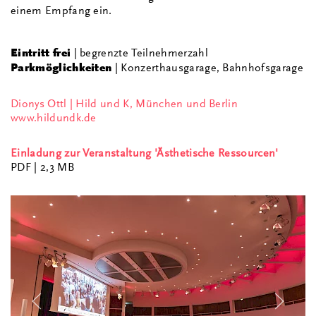
einem Empfang ein.
Eintritt frei
| begrenzte Teilnehmerzahl
Parkmöglichkeiten
| Konzerthausgarage, Bahnhofsgarage
Dionys Ottl | Hild und K, München und Berlin
www.hildundk.de
Einladung zur Veranstaltung 'Ästhetische Ressourcen'
PDF
| 2,3 MB