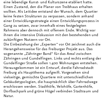
eine lebendige Kunst- und Kulturszene etabliert hatte.
Einen Zustand, den die Planer von Treibhaus erhalten
wollten. Als Leitidee entstand der Wunsch, dem Quartier
keine festen Strukturen zu verpassen, sondern anhand
einer Entwicklungsstrategie einen Entwicklungsprozess in
Gang zu setzen, zwar innerhalb eines festgelegten
Rahmens aber dennoch mit offenem Ende. Wichtig war
ihnen die intensive Diskussion mit den bestehenden und
zukünftigen Nutzern vor Ort.
Die Einbeziehung der „Experten“ vor Ort zeichnet auch die
Herangehensweise für das Freiburger Projekt aus. Das
sogenannte „Zähringer Band“ für das Areal zwischen
Zähringen und Gundelfingen. Links und rechts entlang der
Gundelfinger Straße sollen 1.400 Wohnungen entstehen.
Herausgekommen ist ein Entwurf, derdie Fahrradstadt
Freiburg als Hauptthema aufgreift. Vorgesehen sind
vielseitige, gemischte Quartiere mit unterschiedlichen
Gebäudetypologien, die hauptsächlich über Fahrradwege
erschlossen werden. Stadthöfe, Velohöfe, Gartenhöfe,
Dorfbachpark und grüne Hügel verbinden Stadtraum und
Natur.