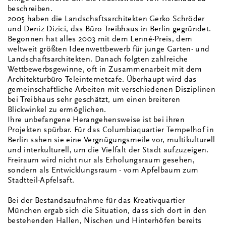
beschreiben.
2005 haben die Landschaftsarchitekten Gerko Schröder
und Deniz Dizici, das Büro Treibhaus in Berlin gegründet.
Begonnen hat alles 2003 mit dem Lenné-Preis, dem
weltweit größten Ideenwettbewerb für junge Garten- und
Landschaftsarchitekten. Danach folgten zahlreiche
Wettbewerbsgewinne, oft in Zusammenarbeit mit dem
Architekturbüro Teleinternetcafe. Überhaupt wird das
gemeinschaftliche Arbeiten mit verschiedenen Disziplinen
bei Treibhaus sehr geschätzt, um einen breiteren
Blickwinkel zu ermöglichen.
Ihre unbefangene Herangehensweise ist bei ihren
Projekten spürbar. Für das Columbiaquartier Tempelhof in
Berlin sahen sie eine Vergnügungsmeile vor, multikulturell
und interkulturell, um die Vielfalt der Stadt aufzuzeigen.
Freiraum wird nicht nur als Erholungsraum gesehen,
sondern als Entwicklungsraum - vom Apfelbaum zum
Stadtteil-Apfelsaft.
Bei der Bestandsaufnahme für das Kreativquartier
München ergab sich die Situation, dass sich dort in den
bestehenden Hallen, Nischen und Hinterhöfen bereits