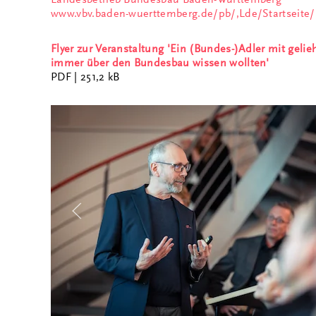
www.vbv.baden-wuerttemberg.de/pb/,Lde/Startseit
Flyer zur Veranstaltung 'Ein (Bundes-)Adler mit gel
immer über den Bundesbau wissen wollten'
PDF
| 251,2 kB
i