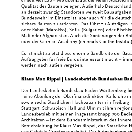
erhielt viel Lob – wie überhaupt die vielen Auszeic
Qualität der Bauten belegen. Außerhalb Deutschlan
an derzeit zwanzig Standorten weltweit Bauaufgaben 
Bundeswehr im Einsatz ist, aber auch für die deutsch
sichere Bauten zu errichten. Das führt zu Aufträgen 
oder Rabat (Marokko), Sofia (Bulgarien) oder Bischke
Mali oder Afghanistan. Auch die Sanierungen der Bo
oder der German Academy (ehemals Goethe-Institut)
Es ist nicht zuletzt diese enorme Bandbreite der Bau
Auftraggeber für freie Büros interessant macht – i
werden nach außen vergeben.
Klaus Max Rippel | Landesbetrieb Bundesbau Bad
Der Landesbetrieb Bundesbau Baden-Württemberg bes
- eine Abteilung der Oberfinanzdirektion Karlsruhe mit
sowie sechs Staatlichen Hochbauämtern in Freiburg, 
Stuttgart, Schwäbisch Hall und Ulm mit ihren regiona
Landesbetrieb mit seinen insgesamt knapp 700 Bedie
Architekten – ist dem Bundesministerium des Inneren
Betriebsleitung ist Klaus Max Rippel, das Staatliche
von Gabriele Gruninger geleitet. Der Aufgabenbereic