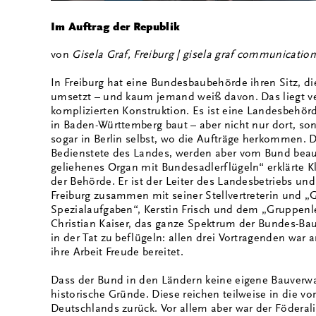
Im Auftrag der Republik
von
Gisela Graf, Freiburg | gisela graf communicatio
In Freiburg hat eine Bundesbaubehörde ihren Sitz, di
umsetzt – und kaum jemand weiß davon. Das liegt v
komplizierten Konstruktion. Es ist eine Landesbehörd
in Baden-Württemberg baut – aber nicht nur dort, s
sogar in Berlin selbst, wo die Aufträge herkommen. D
Bedienstete des Landes, werden aber vom Bund beauf
geliehenes Organ mit Bundesadlerflügeln“ erklärte K
der Behörde. Er ist der Leiter des Landesbetriebs und
Freiburg zusammen mit seiner Stellvertreterin und „G
Spezialaufgaben“, Kerstin Frisch und dem „Gruppenle
Christian Kaiser, das ganze Spektrum der Bundes-Baut
in der Tat zu beflügeln: allen drei Vortragenden war
ihre Arbeit Freude bereitet.
Dass der Bund in den Ländern keine eigene Bauverwal
historische Gründe. Diese reichen teilweise in die vo
Deutschlands zurück. Vor allem aber war der Födera