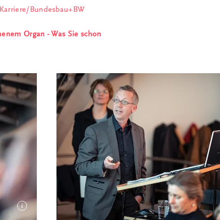
e/Karriere/Bundesbau+BW
iehenem Organ - Was Sie schon