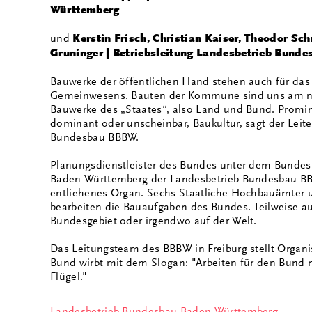
Württemberg
und
Kerstin Frisch, Christian Kaiser, Theodor Sch
Gruninger | Betriebsleitung Landesbetrieb Bund
Bauwerke der öffentlichen Hand stehen auch für das
Gemeinwesens. Bauten der Kommune sind uns am nä
Bauwerke des „Staates“, also Land und Bund. Promi
dominant oder unscheinbar, Baukultur, sagt der Leit
Bundesbau BBBW.
Planungsdienstleister des Bundes unter dem Bundes
Baden-Württemberg der Landesbetrieb Bundesbau BB
entliehenes Organ. Sechs Staatliche Hochbauämter u
bearbeiten die Bauaufgaben des Bundes. Teilweise au
Bundesgebiet oder irgendwo auf der Welt.
Das Leitungsteam des BBBW in Freiburg stellt Organi
Bund wirbt mit dem Slogan: "Arbeiten für den Bund 
Flügel."
Landesbetrieb Bundesbau Baden-Württemberg