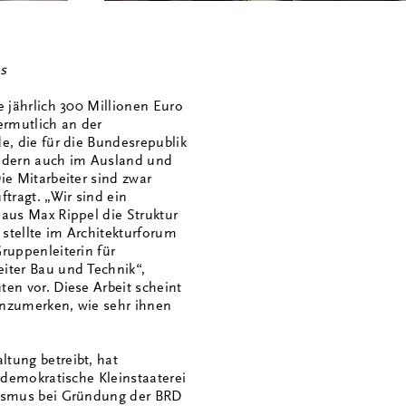
ns
e jährlich 300 Millionen Euro
ermutlich an der
e, die für die Bundesrepublik
ondern auch im Ausland und
ie Mitarbeiter sind zwar
tragt. „Wir sind ein
laus Max Rippel die Struktur
 stellte im Architekturforum
ruppenleiterin für
iter Bau und Technik“,
en vor. Diese Arbeit scheint
 anzumerken, wie sehr ihnen
tung betreibt, hat
rdemokratische Kleinstaaterei
lismus bei Gründung der BRD