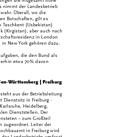
hnungen die insgesamt hohe
ds nimmt der Landesbetrieb
wahr. Überall, wo die
en Botschaften, gilt es
in Taschkent (Usbekistan)
k (Kirgistan), aber auch nach
tschaftsresidenz in London
 in New York gehören dazu.
aufgaben, die den Bund als
mmerhin etwa 70% davon
en-Württemberg | Freiburg
teht aus der Betriebsleitung
 Dienstsitz in Freiburg -
Karlsruhe, Heidelberg,
len Dienststellen. Der
nsteten – zum Großteil
 zugeordnet. Leiter der
 Hochbauamt in Freiburg wird
h des Landesbetriebs umfasst