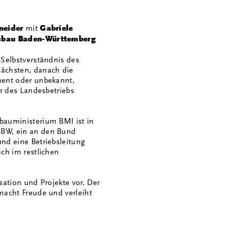
neider
mit
Gabriele
esbau Baden-Württemberg
 Selbstverständnis des
chsten, danach die
nent oder unbekannt,
er des Landesbetriebs
bauministerium BMI ist in
BW, ein an den Bund
nd eine Betriebsleitung
ch im restlichen
sation und Projekte vor. Der
macht Freude und verleiht