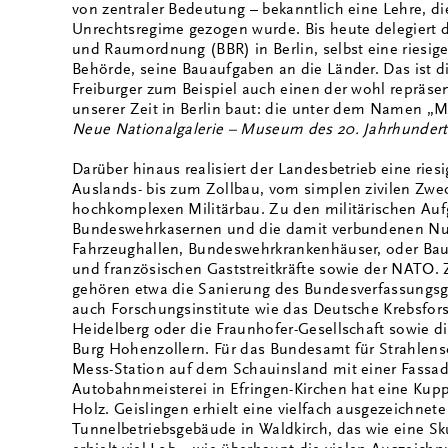
von zentraler Bedeutung – bekanntlich eine Lehre, d
Unrechtsregime gezogen wurde. Bis heute delegiert
und Raumordnung (BBR) in Berlin, selbst eine riesig
Behörde, seine Bauaufgaben an die Länder. Das ist d
Freiburger zum Beispiel auch einen der wohl reprä
unserer Zeit in Berlin baut: die unter dem Namen 
Neue Nationalgalerie – Museum des 20. Jahrhundert
Darüber hinaus realisiert der Landesbetrieb eine rie
Auslands- bis zum Zollbau, vom simplen zivilen Zwe
hochkomplexen Militärbau. Zu den militärischen Au
Bundeswehrkasernen und die damit verbundenen Nut
Fahrzeughallen, Bundeswehrkrankenhäuser, oder Bau
und französischen Gaststreitkräfte sowie der NATO.
gehören etwa die Sanierung des Bundesverfassungsger
auch Forschungsinstitute wie das Deutsche Krebsfo
Heidelberg oder die Fraunhofer-Gesellschaft sowie di
Burg Hohenzollern. Für das Bundesamt für Strahlens
Mess-Station auf dem Schauinsland mit einer Fassad
Autobahnmeisterei in Efringen-Kirchen hat eine Kup
Holz. Geislingen erhielt eine vielfach ausgezeichnet
Tunnelbetriebsgebäude in Waldkirch, das wie eine Sku