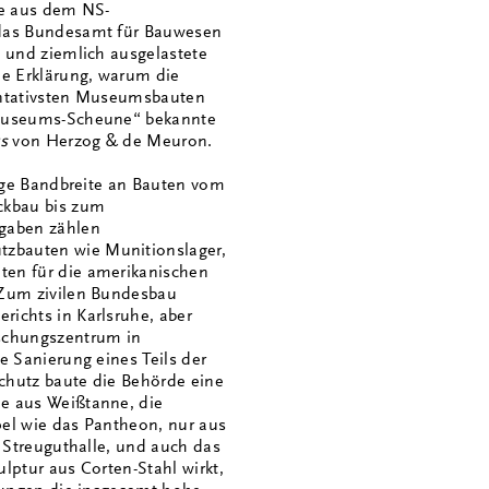
ie aus dem NS-
 das Bundesamt für Bauwesen
e und ziemlich ausgelastete
ie Erklärung, warum die
sentativsten Museumsbauten
„Museums-Scheune“ bekannte
s
von Herzog & de Meuron.
sige Bandbreite an Bauten vom
ckbau bis zum
fgaben zählen
zbauten wie Munitionslager,
ten für die amerikanischen
 Zum zivilen Bundesbau
ichts in Karlsruhe, aber
rschungszentrum in
e Sanierung eines Teils der
chutz baute die Behörde eine
e aus Weißtanne, die
pel wie das Pantheon, nur aus
e Streuguthalle, und auch das
lptur aus Corten-Stahl wirkt,