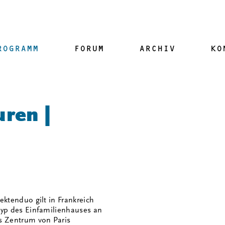
ROGRAMM
FORUM
ARCHIV
KO
ren |
ektenduo gilt in Frankreich
typ des Einfamilienhauses an
ns Zentrum von Paris