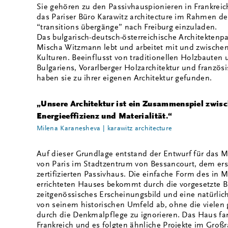
Sie gehören zu den Passivhauspionieren in Frankreic
das Pariser Büro Karawitz architecture im Rahmen de
“transitions übergänge” nach Freiburg einzuladen.
Das bulgarisch-deutsch-österreichische Architekten
Mischa Witzmann lebt und arbeitet mit und zwischen
Kulturen. Beeinflusst von traditionellen Holzbauten
Bulgariens, Vorarlberger Holzarchitektur und französ
haben sie zu ihrer eigenen Architektur gefunden.
„Unsere Architektur ist ein Zusammenspiel zwis
Energieeffizienz und Materialität.“
Milena Karanesheva | karawitz architecture
Auf dieser Grundlage entstand der Entwurf für das 
von Paris im Stadtzentrum von Bessancourt, dem erst
zertifizierten Passivhaus. Die einfache Form des in
errichteten Hauses bekommt durch die vorgesetzte 
zeitgenössisches Erscheinungsbild und eine natürlich
von seinem historischen Umfeld ab, ohne die vielen 
durch die Denkmalpflege zu ignorieren. Das Haus fa
Frankreich und es folgten ähnliche Projekte im Groß