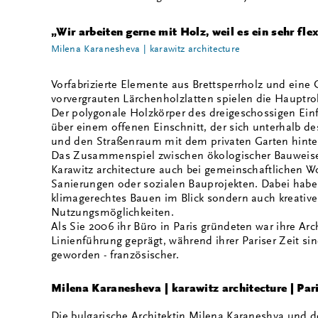
„Wir arbeiten gerne mit Holz, weil es ein sehr flex
Milena Karanesheva | karawitz architecture
Vorfabrizierte Elemente aus Brettsperrholz und eine
vorvergrauten Lärchenholzlatten spielen die Hauptro
Der polygonale Holzkörper des dreigeschossigen Ein
über einem offenen Einschnitt, der sich unterhalb d
und den Straßenraum mit dem privaten Garten hinte
Das Zusammenspiel zwischen ökologischer Bauweise 
Karawitz architecture auch bei gemeinschaftlichen W
Sanierungen oder sozialen Bauprojekten. Dabei haben
klimagerechtes Bauen im Blick sondern auch kreativ
Nutzungsmöglichkeiten.
Als Sie 2006 ihr Büro in Paris gründeten war ihre Arc
Linienführung geprägt, während ihrer Pariser Zeit sin
geworden - französischer.
Milena Karanesheva | karawitz architecture | Par
Die bulgarische Architektin Milena Karaneshva und d