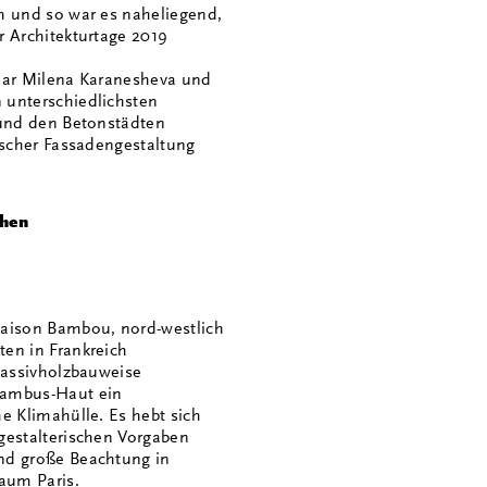
h und so war es naheliegend,
r Architekturtage 2019
paar Milena Karanesheva und
 unterschiedlichsten
 und den Betonstädten
ischer Fassadengestaltung
chen
Maison Bambou, nord-westlich
en in Frankreich
 Massivholzbauweise
Bambus-Haut ein
e Klimahülle. Es hebt sich
gestalterischen Vorgaben
nd große Beachtung in
raum Paris.