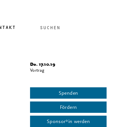
NTAKT
i
Do. 17.10.19
Vortrag
Spenden
Fördern
Sponsor*in werden