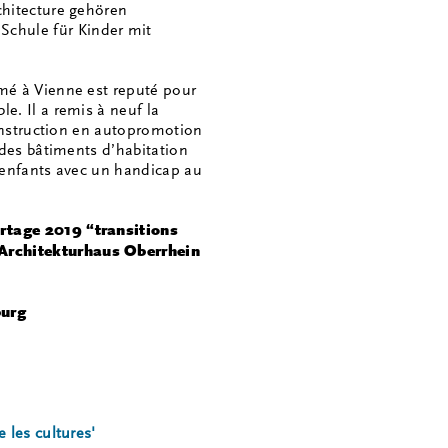
chitecture gehören
chule für Kinder mit
rmé à Vienne est reputé pour
e. Il a remis à neuf la
 construction en autopromotion
 des bâtiments d’habitation
s enfants avec un handicap au
rtage 2019 “transitions
Architekturhaus Oberrhein
burg
 les cultures'